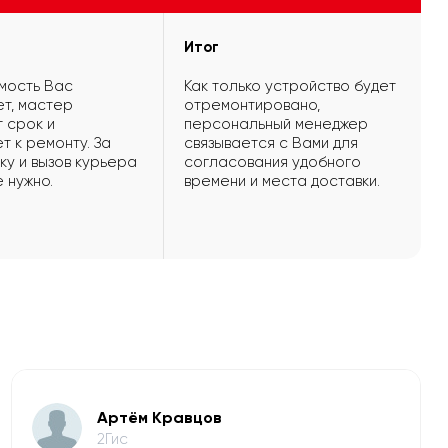
Итог
мость Вас
Как только устройство будет
т, мастер
отремонтировано,
 срок и
персональный менеджер
т к ремонту. За
связывается с Вами для
ку и вызов курьера
согласования удобного
е нужно.
времени и места доставки.
Артём Кравцов
2Гис