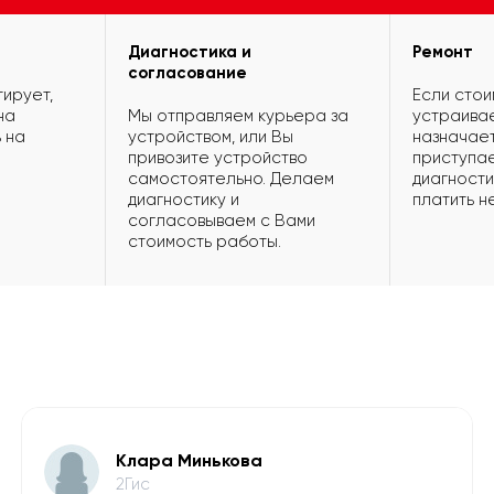
Диагностика и
Ремонт
согласование
ирует,
Если стои
на
Мы отправляем курьера за
устраивае
 на
устройством, или Вы
назначает
привозите устройство
приступае
самостоятельно. Делаем
диагности
диагностику и
платить н
согласовываем с Вами
стоимость работы.
Клара Минькова
2Гис