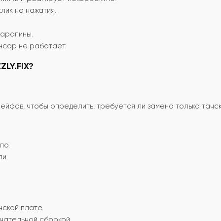
лик на нажатия.
царапины.
нсор не работает.
ZLY.FIX?
йфов, чтобы определить, требуется ли замена только тачск
ло.
ли.
ской плате.
чательной сборкой.