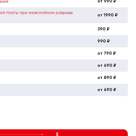
от 990 ₽
ания
ой платы при межслойном разрыве
от 1990 ₽
390 ₽
990 ₽
от 790 ₽
от 690 ₽
от 890 ₽
от 690 ₽
5