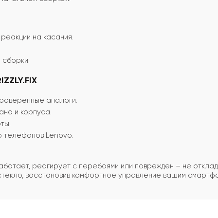
 реакции на касания.
 сборки.
ZZLY.FIX
проверенные аналоги.
ана и корпуса.
ты.
 телефонов Lenovo.
аботает, реагирует с перебоями или поврежден – не откла
стекло, восстановив комфортное управление вашим смартф