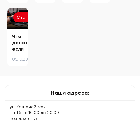
чистить
Fi и
MacBook
–
от
как
—
советы
пыли
подключить
пошаговая
экспертов
Статьи
–
интернет…
инструкция…
советы…
Что
делать,
если
ноутбук
05.10.2025
не
включается
Наши адреса:
ул. Казначейская
Пн-Вс: с 10:00 до 20:00
Без выходных