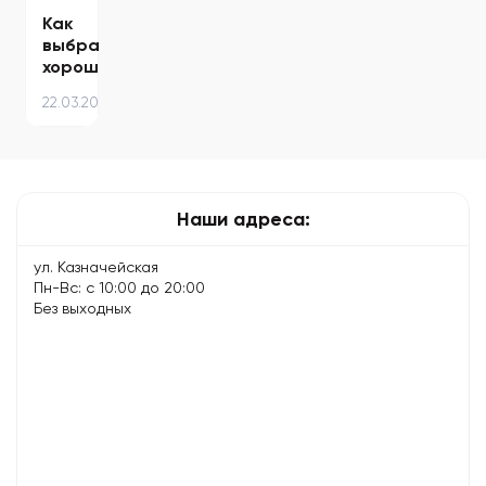
Как
выбрать
хороший
сервисный
22.03.2021
центр
–
советы
экспертов
Наши адреса:
ул. Казначейская
Пн-Вс: с 10:00 до 20:00
Без выходных