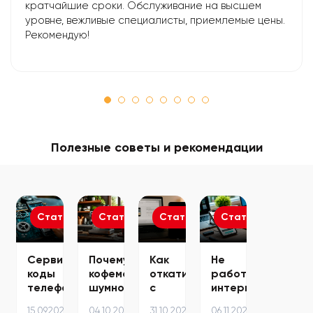
кратчайшие сроки. Обслуживание на высшем
уровне, вежливые специалисты, приемлемые цены.
Рекомендую!
Полезные советы и рекомендации
Статьи
Статьи
Статьи
Статьи
Сервисные
Почему
Как
Не
коды
кофемашина
откатиться
работает
телефонов
шумно
с
интернет
Samsung
работает
бета
на
15.09.2024
04.10.2024
31.10.2025
06.11.2024