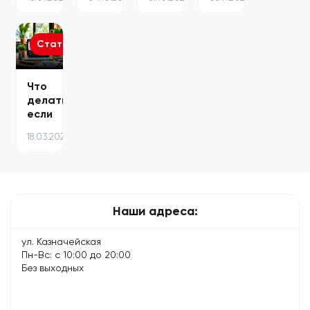
–
–
iOS
iPhone
полезные
причины
на
–
команды…
и
стабильную
причины
способы…
версию:
и
Статьи
подробная…
что
делать
Что
делать,
если
ноутбук
18.03.2024
начал
тормозить
– 8
советов…
Наши адреса:
ул. Казначейская
Пн-Вс: с 10:00 до 20:00
Без выходных