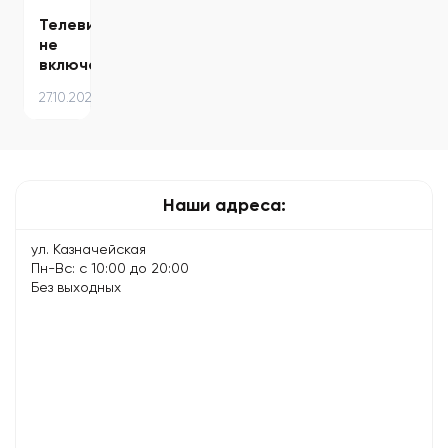
делать
Телевизор
не
включается
—
27.10.2025
причины
и
решения:
что
можно…
Наши адреса:
ул. Казначейская
Пн-Вс: с 10:00 до 20:00
Без выходных