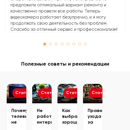
предложили оптимальный вариант ремонта и
качественно провели все работы. Теперь
видеокамера работает безупречно, и я могу
продолжать свою деятельность без проблем.
Спасибо за отличный сервис и профессионализм!
Полезные советы и рекомендации
Статьи
Статьи
Статьи
Статьи
Почему
Не
Как
Правила
телевизор
работает
выбрать
ухода
не
интернет
хороший
за
видит
на
сервисный
кофемашиной