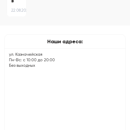
в
воду
22.08.2024
–
что
делать
и
чего
Наши адреса:
избегать
ул. Казначейская
Пн-Вс: с 10:00 до 20:00
Без выходных