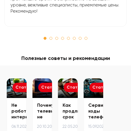
уровне, вежливые специалисты, приемлемые цены.
Рекомендую!
Полезные советы и рекомендации
Статьи
Статьи
Статьи
Статьи
Не
Почему
Как
Сервисные
работает
телевизор
продлить
коды
интернет
не
срок
телефонов
на
видит
службы
Samsung
06.11.2024
20.10.2025
22.05.2023
15.09.2024
iPhone
Wi-
смартфона:
–