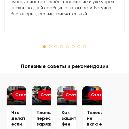
счастью мастер вошёл в положение и уже через
несколько дней сообщил о готовности. Безумно
благодарны, сервис замечательный.
Полезные советы и рекомендации
Статьи
Статьи
Статьи
Статьи
Что
Планшет
Как
Телевизор
делать,
перестал
защитить
не
если
заряжаться
фен
включается