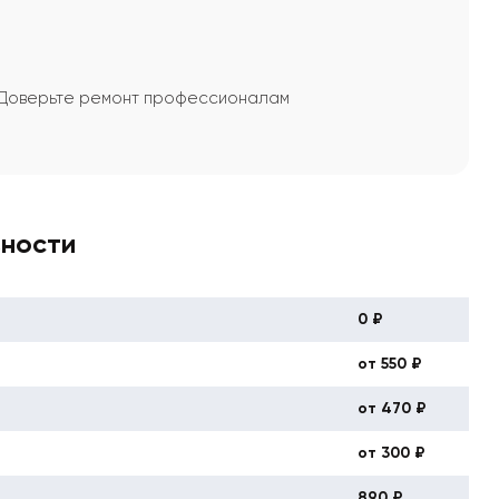
а. Доверьте ремонт профессионалам
вности
0 ₽
от 550 ₽
от 470 ₽
от 300 ₽
890 ₽