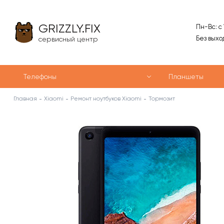
GRIZZLY.FIX
Пн-Вс: с
Без выхо
сервисный центр
Телефоны
Планшеты
Главная
Xiaomi
Ремонт ноутбуков Xiaomi
Тормозит