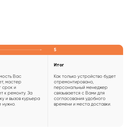
5
Итог
мость Вас
Как только устройство будет
т, мастер
отремонтировано,
 срок и
персональный менеджер
т к ремонту. За
связывается с Вами для
ку и вызов курьера
согласования удобного
е нужно.
времени и места доставки.