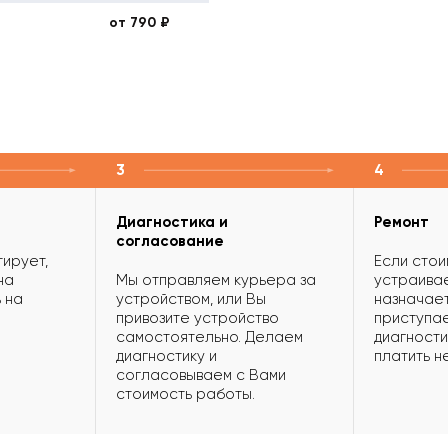
от 790 ₽
3
4
Диагностика и
Ремонт
согласование
ирует,
Если стои
на
Мы отправляем курьера за
устраивае
 на
устройством, или Вы
назначает
привозите устройство
приступае
самостоятельно. Делаем
диагности
диагностику и
платить н
согласовываем с Вами
стоимость работы.