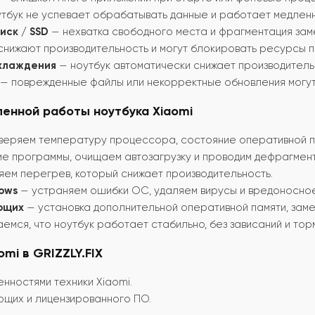
тбук не успевает обрабатывать данные и работает медленн
иск / SSD
— нехватка свободного места и фрагментация зам
снижают производительность и могут блокировать ресурсы 
охлаждения
— ноутбук автоматически снижает производитель
— поврежденные файлы или некорректные обновления могут 
ленной работы ноутбука Xiaomi
еряем температуру процессора, состояние оперативной па
е программы, очищаем автозагрузку и проводим дефрагмент
ем перегрев, который снижает производительность.
ows
— устраняем ошибки ОС, удаляем вирусы и вредоносно
ющих
— установка дополнительной оперативной памяти, замен
емся, что ноутбук работает стабильно, без зависаний и тор
mi в GRIZZLY.FIX
нностями техники Xiaomi.
ющих и лицензированного ПО.