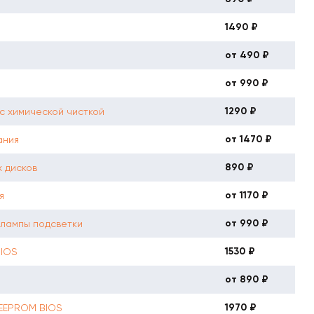
1490 ₽
от 490 ₽
от 990 ₽
1290 ₽
с химической чисткой
от 1470 ₽
ания
890 ₽
 дисков
от 1170 ₽
я
от 990 ₽
 лампы подсветки
1530 ₽
BIOS
от 890 ₽
1970 ₽
 EEPROM BIOS