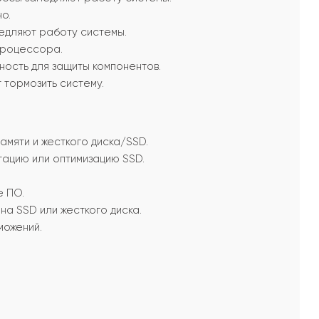
о.
едляют работу системы.
процессора.
ность для защиты компонентов.
тормозить систему.
мяти и жесткого диска/SSD.
ацию или оптимизацию SSD.
е ПО.
а SSD или жесткого диска.
можений.