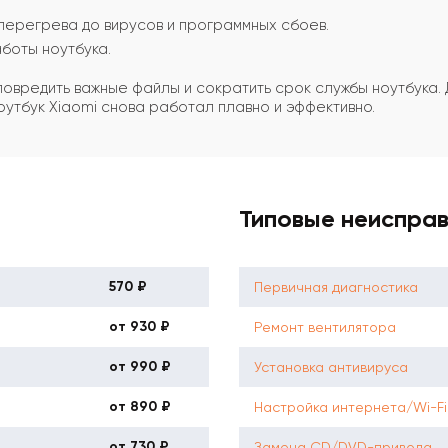
перегрева до вирусов и программных сбоев.
боты ноутбука.
 повредить важные файлы и сократить срок службы ноутбук
утбук Xiaomi снова работал плавно и эффективно.
Типовые неиспра
570 ₽
Первичная диагностика
от 930 ₽
Ремонт вентилятора
от 990 ₽
Установка антивируса
от 890 ₽
Настройка интернета/Wi-Fi
от 730 ₽
Замена CD/DVD-привода