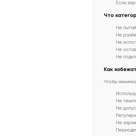
Если зар
Что категор
Не пытай
Не разб
Не испол
Не остав
Не подк
Как избежат
Чтобы минимиз
Использу
Не тянит
Не допус
Регулярн
Не заряж
Периодич