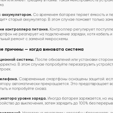
ен или имеет трещину в пайке. Такая неисправность устран
ма.
с аккумулятором.
Со временем батарея теряет ёмкость и пе
идит» старый аккумулятор. В этом случае поможет только за
ие контроллера питания.
Контроллер регулирует поступлени
мартфон не реагирует на подключение зарядки, хотя кабель 
ьный ремонт с заменой микросхемы.
е причины — когда виновата система
ационной системы.
После обновлений или установки сторонн
рректно. В этом случае попробуйте перезагрузить устройст
троек.
телефона.
Современные смартфоны оснащены защитой: если
лятору автоматически прекращается. Это предотвращает во
тыть и попробуйте снова.
дикатора уровня заряда.
Иногда батарея заряжается, но ин
ройство до выключения, затем зарядить до 100% без перерыв