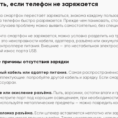
ть, если телефон не заряжается
да смартфон перестаёт заряжаться, знакома каждому пользо
а телефон быстро разряжается. Прежде чем паниковать, сто
лучаев проблему можно выявить самостоятельно, без специ
 что смартфон не заряжается, можно условно разделить на т
 это неисправности кабеля, адаптера, разъёма или аккуму
контроллере питания. Внешние — это нестабильная электро
й износ порта USB.
 причины отсутствия зарядки
ный кабель или адаптер питания.
Самая распространённая 
плектующие: попробуйте другой кабель и зарядку. Если сма
ссуарах.
ие или окисление разъёма.
Пыль, ворсинки, остатки влаги и 
отрите порт под хорошим освещением, при необходимости а
 используйте металлические предметы — можно повредить ко
поломка разъёма.
Если штекер вставляется неплотно или за