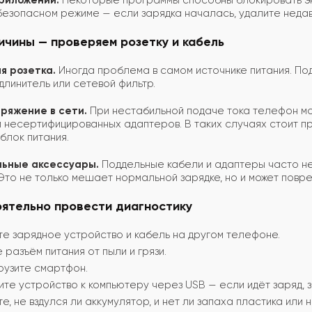
приложений.
Некоторые программы способны блокировать эн
безопасном режиме — если зарядка началась, удалите неда
ичины — проверяем розетку и кабель
я розетка.
Иногда проблема в самом источнике питания. По
длинитель или сетевой фильтр.
пряжение в сети.
При нестабильной подаче тока телефон мож
 несертифицированных адаптеров. В таких случаях стоит про
блок питания.
льные аксессуары.
Поддельные кабели и адаптеры часто н
Это не только мешает нормальной зарядке, но и может повре
оятельно провести диагностику
е зарядное устройство и кабель на другом телефоне.
 разъём питания от пыли и грязи.
рузите смартфон.
те устройство к компьютеру через USB — если идёт заряд, з
е, не вздулся ли аккумулятор, и нет ли запаха пластика или 