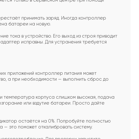
яется только в сервисном центре при помощи
рестаёт принимать заряд. Иногда контроллер
мена батареи на новую.
е тока в устройство. Его выход из строя приводит
и адаптер исправны. Для устранения требуется
их приложений контроллер питания может
во, а при необходимости — выполнить сброс до
 температура корпуса слишком высокая, подача
згорание или вздутие батареи. Просто дайте
дикатор остаётся на 0%. Попробуйте полностью
а — это поможет откалибровать систему.