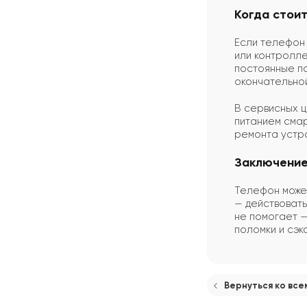
Когда стои
Если телефон 
или контролле
постоянные по
окончательной
В сервисных 
питанием смар
ремонта устро
Заключени
Телефон может
— действовать
не помогает 
поломки и сэк
Вернуться ко все