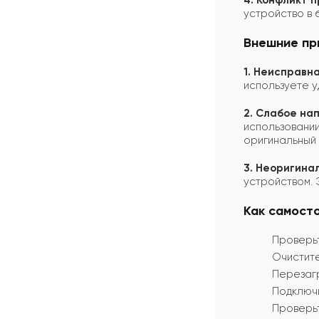
4. Конфликт 
устройство в 
Внешние пр
1. Неисправна
используете у
2. Слабое на
использовании
оригинальный 
3. Неоригина
устройством. 
Как самост
Проверьт
Очистите
Перезаг
Подключи
Проверьт