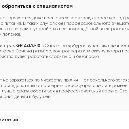
т обратиться к специалистам
не заряжается даже после всех проверок, скорее всего, п
р питания. В таких случаях без профессионального вмешател
пытки зарядить устройство при повреждённой электронике м
 поломке.
центрах
GRIZZLY.FIX
в Санкт-Петербурге выполняют диагност
тфона. Замена разъёма, контроллера или аккумулятора про
йство будет работать стабильно и безопасно.
е
 не заряжаться по множеству причин — от банального загря
 последовательно: проверить аксессуары, очистить разъём,
— лучше сразу обратиться в профессиональный сервис. Это
ономит деньги в будущем.
м статьям