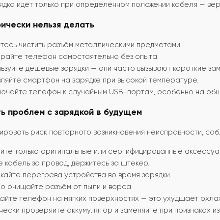
ядка идёт только при определённом положении кабеля — вер
ически нельзя делать
тесь чистить разъём металлическими предметами.
ирайте телефон самостоятельно без опыта.
ьзуйте дешёвые зарядки — они часто вызывают короткие зам
ляйте смартфон на зарядке при высокой температуре.
лючайте телефон к случайным USB-портам, особенно на общ
ь проблем с зарядкой в будущем
ировать риск повторного возникновения неисправности, со
йте только оригинальные или сертифицированные аксессуа
е кабель за провод, держитесь за штекер.
кайте перегрева устройства во время зарядки.
о очищайте разъём от пыли и ворса.
айте телефон на мягких поверхностях — это ухудшает охла
ески проверяйте аккумулятор и заменяйте при признаках из