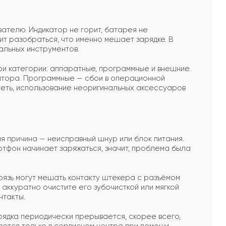
вателю. Индикатор не горит, батарея не
ит разобраться, что именно мешает зарядке. В
альных инструментов.
ри категории: аппаратные, программные и внешние.
лятора. Программные — сбои в операционной
сеть, использование неоригинальных аксессуаров
причина — неисправный шнур или блок питания.
ртфон начинает заряжаться, значит, проблема была
грязь могут мешать контакту штекера с разъёмом
ккуратно очистите его зубочисткой или мягкой
нтакты.
рядка периодически прерывается, скорее всего,