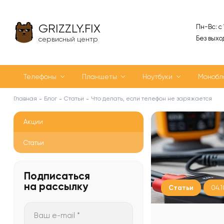
GRIZZLY.FIX
Пн-Вс: с
Без выхо
сервисный центр
Телефоны
Планшеты
Ноутбуки
Монобл
Главная
Блог
Статьи
Что делать, если телефон не заряжается
Акции
Статьи
Подписаться
на рассылку
Статьи
04.1
Ваш e-mail *