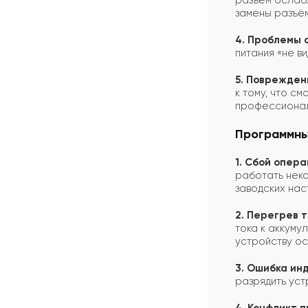
разъём ослабл
замены разъё
4. Проблемы 
питания «не в
5. Поврежден
к тому, что с
профессионал
Программны
1. Сбой опер
работать неко
заводских нас
2. Перегрев 
тока к аккуму
устройству ос
3. Ошибка ин
разрядить уст