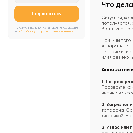
Что дела
Подписаться
Ситуация, ког
пополняется, 
Нажимая на кнопку вы даете согласие
большинстве с
на
обработку персональных данных
Причины того,
Аппаратные —
системе или 
или чрезмерны
Аппаратные
1. Повреждён
Проверьте ком
именно в аксе
2. Загрязнен
телефона. Осм
кисточкой. Не
3. Износ или 