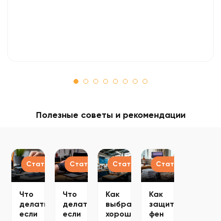
Полезные советы и рекомендации
Статьи
Статьи
Статьи
Статьи
Что
Что
Как
Как
делать,
делать,
выбрать
защитить
если
если
хороший
фен