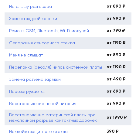
от 890 ₽
Не слышу разговора
от 990 ₽
Замена задней крышки
от 790 ₽
Ремонт GSM, Bluetooth, Wi-Fi модулей
от 1190 ₽
Сепарация сенсорного стекла
от 890 ₽
Меня не слышат
от 1190 ₽
Перепайка (реболл) чипов системной платы
от 490 ₽
Замена разъема зарядки
от 690 ₽
Перезагружается
от 990 ₽
Восстановление цепей питания
Восстановление материнской платы при
от 1990 ₽
межслойном разрыве контактных дорожек
390 ₽
Наклейка защитного стекла