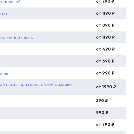
от 790 ₽
Fi модулей
от 1190 ₽
кла
от 890 ₽
от 1190 ₽
системной платы
от 490 ₽
от 690 ₽
от 990 ₽
ания
ой платы при межслойном разрыве
от 1990 ₽
390 ₽
990 ₽
от 790 ₽