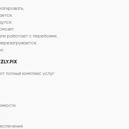
еагировать;
ается;
дулся;
рмозит;
или работает с перебоями;
перезагружается;
о.
ZLY.FIX
т полный комплекс услуг:
омкости.
.
еспечения.