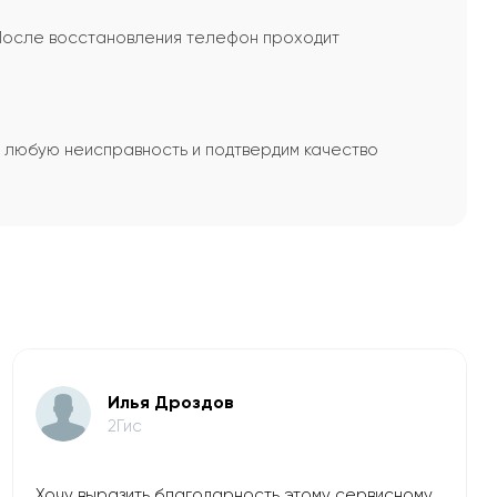
 После восстановления телефон проходит
им любую неисправность и подтвердим качество
Илья Дроздов
2Гис
Хочу выразить благодарность этому сервисному