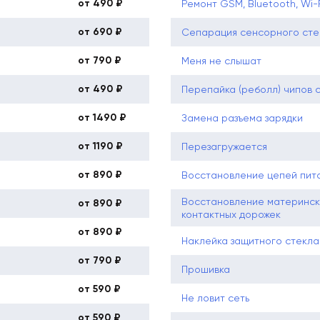
от 490 ₽
Ремонт GSM, Bluetooth, Wi-
от 690 ₽
Сепарация сенсорного сте
от 790 ₽
Меня не слышат
от 490 ₽
Перепайка (реболл) чипов 
от 1490 ₽
Замена разъема зарядки
от 1190 ₽
Перезагружается
от 890 ₽
Восстановление цепей пит
Восстановление материнск
от 890 ₽
контактных дорожек
от 890 ₽
Наклейка защитного стекла
от 790 ₽
Прошивка
от 590 ₽
Не ловит сеть
от 590 ₽