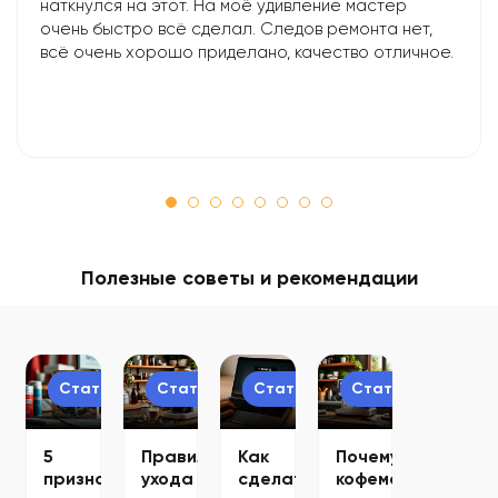
наткнулся на этот. На моё удивление мастер
очень быстро всё сделал. Следов ремонта нет,
всё очень хорошо приделано, качество отличное.
Полезные советы и рекомендации
Статьи
Статьи
Статьи
Статьи
5
Правила
Как
Почему
признаков,
ухода
сделать
кофемашина