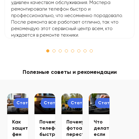
удивлен качеством обслуживания. Мастера
ремонтировали телефон быстро и
профессионально, что несомненно порадовало.
После ремонта все работает отлично, так что
рекомендую этот сервисный центр всем, кто
нуждается в ремонте техники.
Полезные советы и рекомендации
Статьи
Статьи
Статьи
Статьи
Как
Почему
Почему
Что
защитить
телефон
фотоаппарат
делать,
фен
быстро
перестал
если