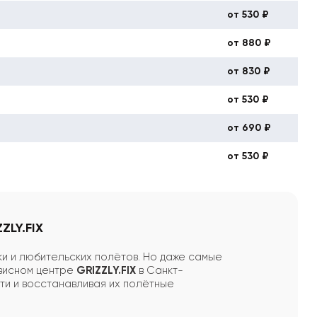
от 530 ₽
от 880 ₽
от 830 ₽
от 530 ₽
от 690 ₽
от 530 ₽
ZLY.FIX
и и любительских полётов. Но даже самые
рвисном центре
GRIZZLY.FIX
в Санкт-
ти и восстанавливая их полётные