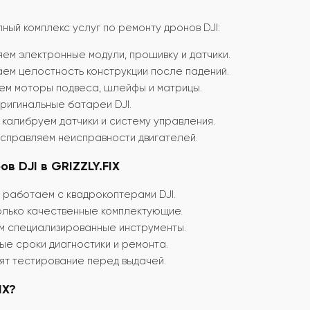
лный комплекс услуг по ремонту дронов DJI:
м электронные модули, прошивку и датчики.
ем целостность конструкции после падений.
м моторы подвеса, шлейфы и матрицы.
ригинальные батареи DJI.
калибруем датчики и систему управления.
справляем неисправности двигателей.
 DJI в GRIZZLY.FIX
работаем с квадрокоптерами DJI.
лько качественные комплектующие.
 специализированные инструменты.
е сроки диагностики и ремонта.
т тестирование перед выдачей.
IX?