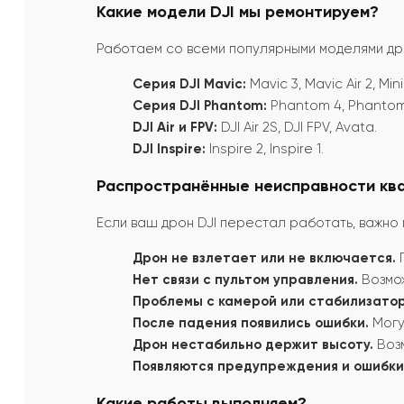
Какие модели DJI мы ремонтируем?
Работаем со всеми популярными моделями дро
Серия DJI Mavic:
Mavic 3, Mavic Air 2, Mini 
Серия DJI Phantom:
Phantom 4, Phantom 
DJI Air и FPV:
DJI Air 2S, DJI FPV, Avata.
DJI Inspire:
Inspire 2, Inspire 1.
Распространённые неисправности кв
Если ваш дрон DJI перестал работать, важно
Дрон не взлетает или не включается.
П
Нет связи с пультом управления.
Возмож
Проблемы с камерой или стабилизато
После падения появились ошибки.
Могу
Дрон нестабильно держит высоту.
Возм
Появляются предупреждения и ошибки
Какие работы выполняем?