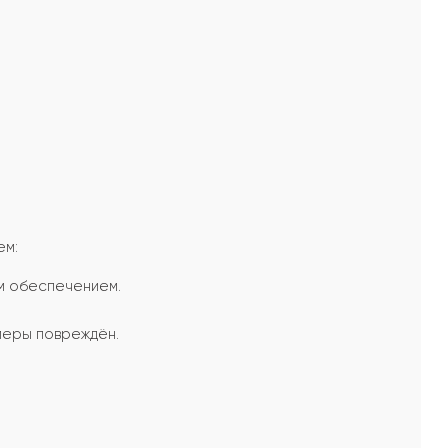
ем:
м обеспечением.
меры повреждён.