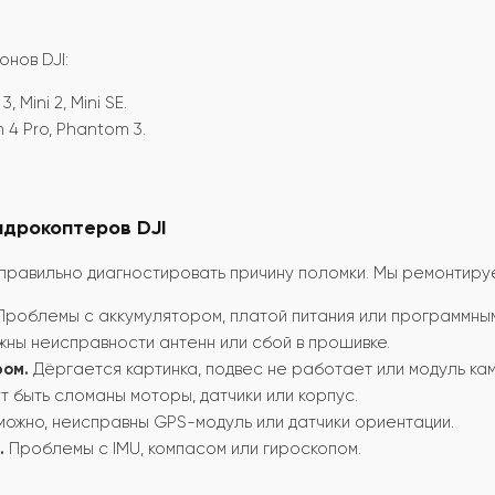
нов DJI:
3, Mini 2, Mini SE.
4 Pro, Phantom 3.
адрокоптеров DJI
 правильно диагностировать причину поломки. Мы ремонтиру
роблемы с аккумулятором, платой питания или программны
ны неисправности антенн или сбой в прошивке.
ром.
Дёргается картинка, подвес не работает или модуль ка
т быть сломаны моторы, датчики или корпус.
ожно, неисправны GPS-модуль или датчики ориентации.
.
Проблемы с IMU, компасом или гироскопом.