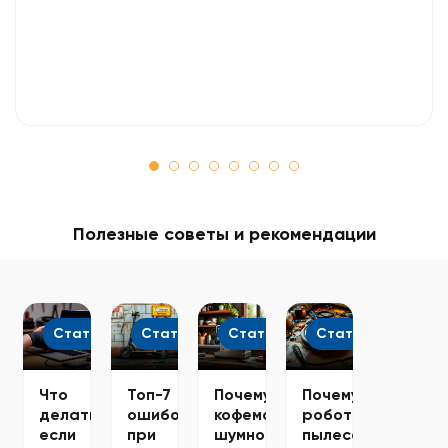
Полезные советы и рекомендации
Статьи
Статьи
Статьи
Статьи
Что
Топ-7
Почему
Почему
делать,
ошибок
кофемашина
робот-
если
при
шумно
пылесос