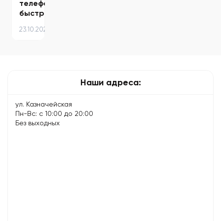
телефон
быстро
разряжается
23.10.2025
и
как
продлить
время…
Наши адреса:
ул. Казначейская
Пн-Вс: с 10:00 до 20:00
Без выходных