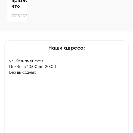
признаков,
что
компьютер
17.05.2024
пора
чистить
от
пыли
–
Наши адреса:
советы…
ул. Казначейская
Пн-Вс: с 10:00 до 20:00
Без выходных