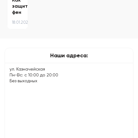
защитить
фен
Dyson
18.01.2025
от
поломок
–
советы
по
Наши адреса:
уходу…
ул. Казначейская
Пн-Вс: с 10:00 до 20:00
Без выходных