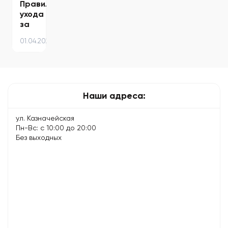
Правила
ухода
за
кофемашиной
01.04.2024
–
советы
для
долгой
и…
Наши адреса:
ул. Казначейская
Пн-Вс: с 10:00 до 20:00
Без выходных