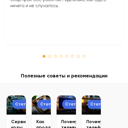
ничего и не случалось.
Полезные советы и рекомендации
Статьи
Статьи
Статьи
Статьи
Сервисные
Как
Почему
Почему
коды
продлить
телевизор
телефон