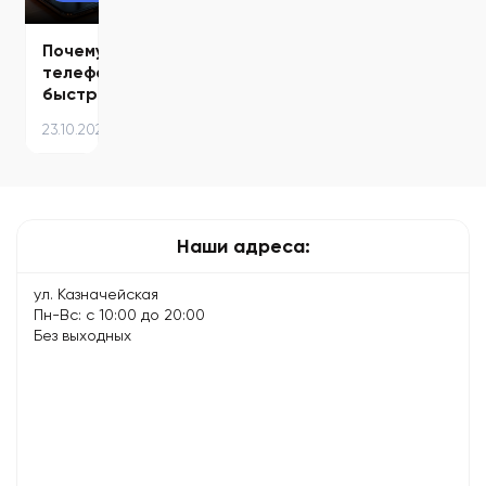
инструкция…
подробная…
Почему
телефон
быстро
разряжается
23.10.2025
и
как
продлить
время…
Наши адреса:
ул. Казначейская
Пн-Вс: с 10:00 до 20:00
Без выходных