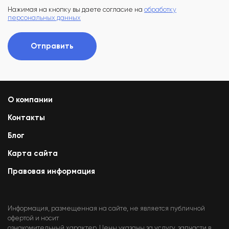
Нажимая на кнопку вы даете согласие на
обработку
персональных данных
Отправить
О компании
Контакты
Блог
Карта сайта
Правовая информация
Информация, размещенная на сайте, не является публичной
офертой и носит
ознакомительный характер. Цены указаны за услугу, запчасти в