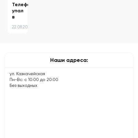
Телефон
упал
в
воду
22.08.2024
–
что
делать
и
чего
Наши адреса:
избегать
ул. Казначейская
Пн-Вс: с 10:00 до 20:00
Без выходных