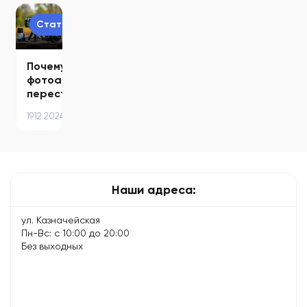
продлить
для
стабильную
основные
время…
долгой
версию:
причины…
Статьи
и…
подробная…
Почему
фотоаппарат
перестал
фокусироваться
19.12.2024
–
причины…
Наши адреса:
ул. Казначейская
Пн-Вс: с 10:00 до 20:00
Без выходных