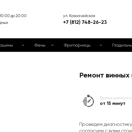
ул. Казначейская
 10:00 до 20:00
+7 (812) 748-26-23
дных
машины
Фены
Фритюрницы
Гладильн
Ремонт винных
Время ремонта
от 15 минут
Проведем диагностику
согласуем с вами стои