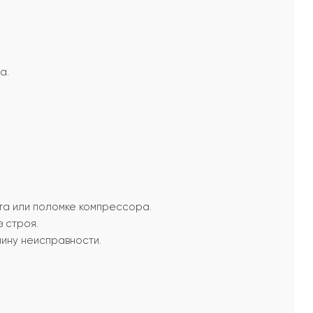
а.
та или поломке компрессора.
 строя.
чину неисправности.