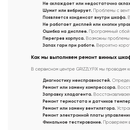
Не охлаждает или недостаточно охла
Шумит или вибрирует.
Проблемы с вент
Появляется конденсат внутри шкафа.
В
Не работает дисплей или кнопки упра
Ошибка на дисплее.
Программный сбой 
Перегрев корпуса.
Возможны проблемы 
Запах гари при работе.
Вероятно корот
Как мы выполняем ремонт винных шка
В сервисном центре GRIZZLY.FIX мы проводим
Диагностику неисправностей.
Определ
Ремонт или замену компрессора.
Восст
Заправку хладагента.
Восстанавливаем
Ремонт термостата и датчиков темпе
Ремонт или замену вентилятора.
Устран
Ремонт электронной платы управления
Финальное тестирование.
Проверяем в