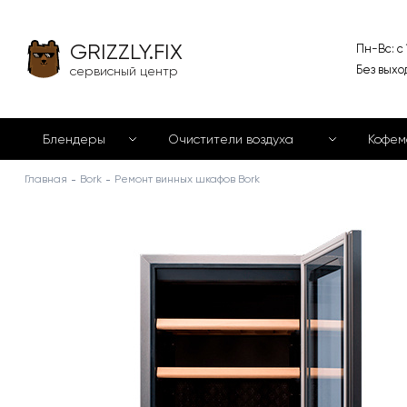
GRIZZLY.FIX
Пн-Вс: с
Без выхо
сервисный центр
Блендеры
Очистители воздуха
Кофе
Главная
Bork
Ремонт винных шкафов Bork