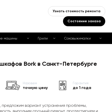
Узнать стоимость ремонта
Состояние заказа
ые машины
Грили
Соковыжималки
 шкафов Bork в Санкт-Петербурге
Назовем
Гарантия
точную цену
до 1 года
, предложим вариант устранения проблемы,
мость, выполним срочный ремонт, протестируем и