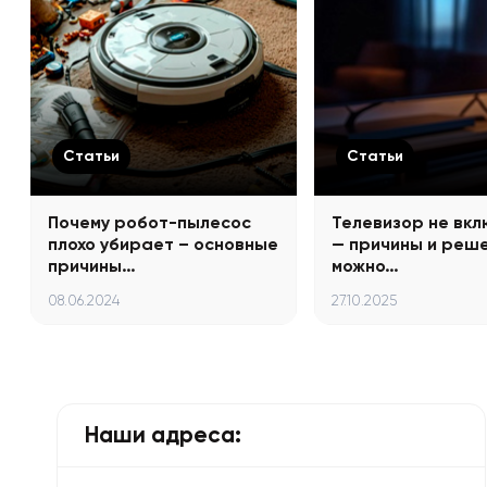
Статьи
Статьи
Почему робот-пылесос
Телевизор не вк
плохо убирает – основные
— причины и реше
причины…
можно…
08.06.2024
27.10.2025
Наши адреса: