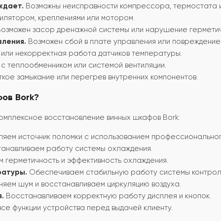
ждает.
Возможны неисправности компрессора, термостата и
илятором, креплениями или мотором.
озможен засор дренажной системы или нарушение герметич
вления.
Возможен сбой в плате управления или повреждение
или некорректная работа датчиков температуры.
с теплообменником или системой вентиляции.
кое замыкание или перегрев внутренних компонентов.
фов Bork?
 комплексное восстановление винных шкафов Bork:
яем источник поломки с использованием профессиональног
анавливаем работу системы охлаждения.
 герметичность и эффективность охлаждения.
ратуры.
Обеспечиваем стабильную работу системы контрол
яем шум и восстанавливаем циркуляцию воздуха.
.
Восстанавливаем корректную работу дисплея и кнопок.
се функции устройства перед выдачей клиенту.