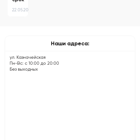
службы
22.05.2023
смартфона:
10
простых
и
эффективных…
Наши адреса:
ул. Казначейская
Пн-Вс: с 10:00 до 20:00
Без выходных