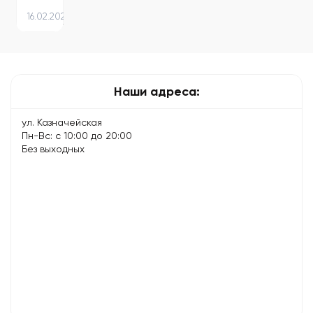
зарядке
16.02.2024
электросамоката
–
советы
по…
Наши адреса:
ул. Казначейская
Пн-Вс: с 10:00 до 20:00
Без выходных