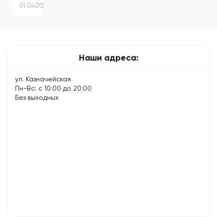
01.04.2024
–
советы
для
долгой
и…
Наши адреса:
ул. Казначейская
Пн-Вс: с 10:00 до 20:00
Без выходных