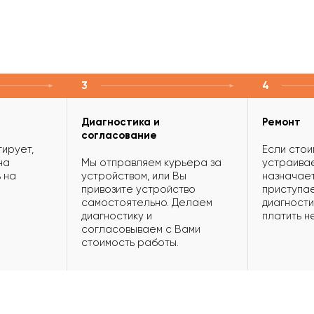
3
4
Диагностика и
Ремонт
согласование
ирует,
Если стои
на
Мы отправляем курьера за
устраивае
 на
устройством, или Вы
назначает
привозите устройство
приступае
самостоятельно. Делаем
диагности
диагностику и
платить н
согласовываем с Вами
стоимость работы.