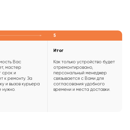
5
Итог
мость Вас
Как только устройство будет
т, мастер
отремонтировано,
 срок и
персональный менеджер
т к ремонту. За
связывается с Вами для
ку и вызов курьера
согласования удобного
е нужно.
времени и места доставки.