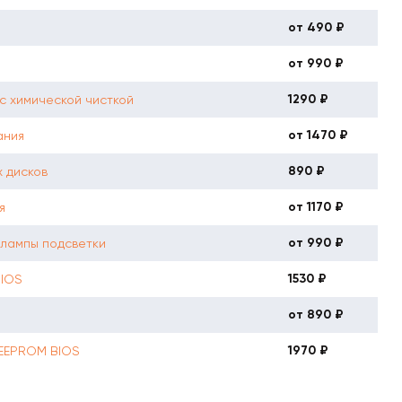
от 490 ₽
от 990 ₽
1290 ₽
с химической чисткой
от 1470 ₽
ания
890 ₽
 дисков
от 1170 ₽
я
от 990 ₽
 лампы подсветки
1530 ₽
BIOS
от 890 ₽
1970 ₽
 EEPROM BIOS