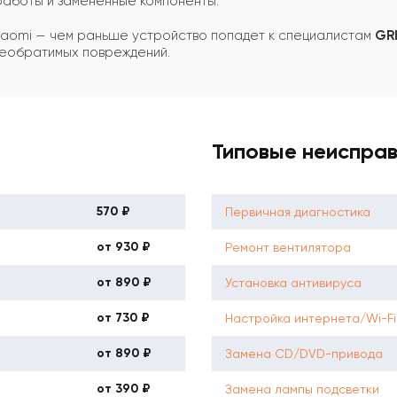
 работы и замененные компоненты.
Xiaomi — чем раньше устройство попадет к специалистам
GRI
необратимых повреждений.
Типовые неиспра
570 ₽
Первичная диагностика
от 930 ₽
Ремонт вентилятора
от 890 ₽
Установка антивируса
от 730 ₽
Настройка интернета/Wi-Fi
от 890 ₽
Замена CD/DVD-привода
от 390 ₽
Замена лампы подсветки