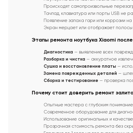
Происходят самопроизвольные перезагр
Тачпад, клавиатура или порты USB не р
Появление запаха гари или коррозии на
Экран мерцает или отображает полосы 
Этапы ремонта ноутбука Xiaomi после
Диагностика
— выявление всех поврежде
Разборка и чистка
— аккуратное извлече
Сушка и восстановление платы
— испо
Замена поврежденных деталей
— шлей
Сборка и тестирование
— проверка пол
Почему стоит доверить ремонт залитог
Опытные мастера с глубоким пониманием
Современное оборудование для диагнос
Использование оригинальных и качестве
Прозрачная стоимость ремонта без скр