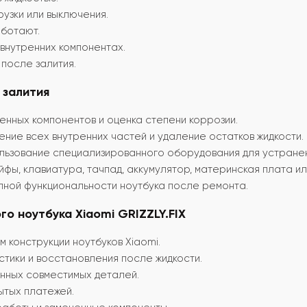
узки или выключения.
аботают.
 внутренних компонентах.
после залития.
 залития
нных компонентов и оценка степени коррозии.
ние всех внутренних частей и удаление остатков жидкости.
льзование специализированного оборудования для устранен
фы, клавиатура, тачпад, аккумулятор, материнская плата ил
ной функциональности ноутбука после ремонта.
о ноутбука Xiaomi GRIZZLY.FIX
 конструкции ноутбуков Xiaomi.
тики и восстановления после жидкости.
нных совместимых деталей.
ытых платежей.