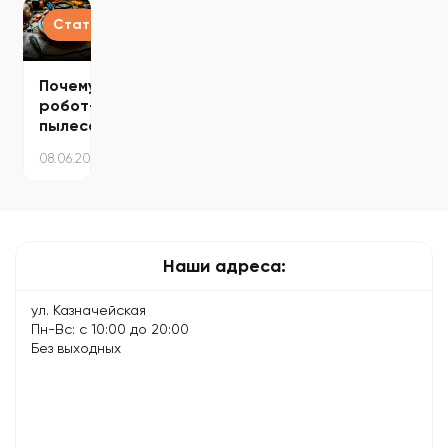
простых
советы
для
стабильную
и
по…
долгой
версию:
Статьи
эффективных…
и…
подробная…
Почему
робот-
пылесос
плохо
08.06.2024
убирает
–
основные
причины…
Наши адреса:
ул. Казначейская
Пн-Вс: с 10:00 до 20:00
Без выходных