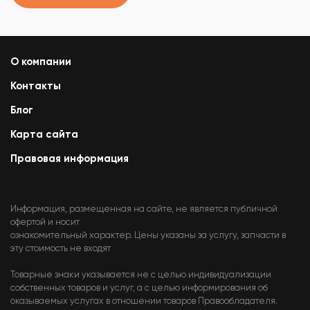
О компании
Контакты
Блог
Карта сайта
Правовая информация
Информация, размещенная на сайте, не является публичной
офертой и носит
ознакомительный характер. Цены указаны за услугу, запчасти в
эту стоимость не входят
Товарные знаки указывается не с целью индивидуализации
собственных товаров и услуг, а с целью информирования об
оказываемых услугах в отношении товаров Правообладателя.