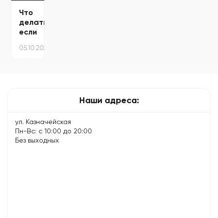
Что
делать,
если
ноутбук
05.10.2025
не
включается
Наши адреса:
ул. Казначейская
Пн-Вс: с 10:00 до 20:00
Без выходных