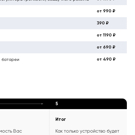
от 990 ₽
390 ₽
от 1190 ₽
от 690 ₽
от 490 ₽
й батареи
5
Итог
мость Вас
Как только устройство будет