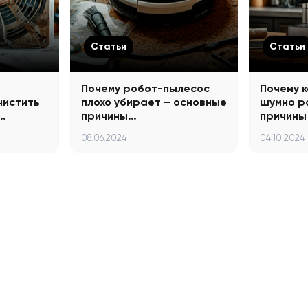
Статьи
Статьи
Почему робот-пылесос
Почему 
чистить
плохо убирает – основные
шумно р
…
причины…
причины
08.06.2024
04.10.2024