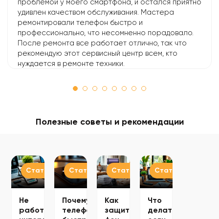
проблемой у моего смартфона, и остался приятно
удивлен качеством обслуживания. Мастера
ремонтировали телефон быстро и
профессионально, что несомненно порадовало.
После ремонта все работает отлично, так что
рекомендую этот сервисный центр всем, кто
нуждается в ремонте техники.
Полезные советы и рекомендации
Статьи
Статьи
Статьи
Статьи
Не
Почему
Как
Что
работает
телефон
защитить
делать,