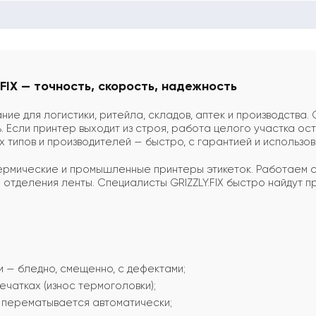
FIX — точность, скорость, надежность
е для логистики, ритейла, складов, аптек и производства. 
ль. Если принтер выходит из строя, работа целого участка 
х типов и производителей — быстро, с гарантией и использо
мические и промышленные принтеры этикеток. Работаем с
 отделения ленты. Специалисты GRIZZLY.FIX быстро найдут 
и — бледно, смещенно, с дефектами;
чатках (износ термоголовки);
е перематывается автоматически;