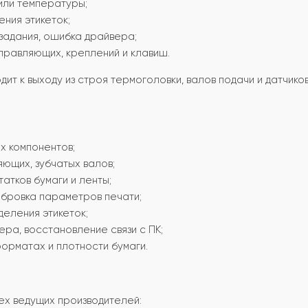
 или температуры;
ния этикеток;
 задания, ошибка драйвера;
правляющих, креплений и клавиш.
т к выходу из строя термоголовки, валов подачи и датчиков
х компонентов;
яющих, зубчатых валов;
татков бумаги и ленты;
либровка параметров печати;
деления этикеток;
ра, восстановление связи с ПК;
форматах и плотности бумаги.
сех ведущих производителей: