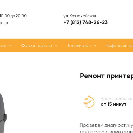
ул. Казначейская
 10:00 до 20:00
+7 (812) 748-26-23
дных
оки
Фотоаппараты
Телевизоры
Кофемашины
Ремонт принте
Время ремонта
от 15 минут
Проведем диагностику
согласуем с вами стои