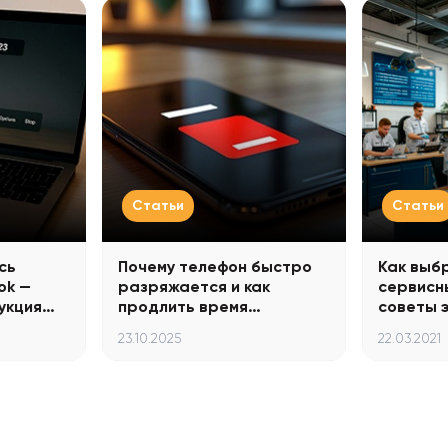
Статьи
Статьи
сь
Почему телефон быстро
Как выб
ok —
разряжается и как
сервисн
укция…
продлить время…
советы 
23.10.2025
22.03.2021