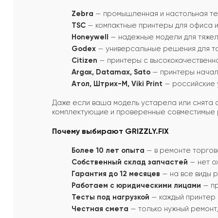
Zebra
— промышленная и настольная те
TSC
— компактные принтеры для офиса и
Honeywell
— надежные модели для тяжел
Godex
— универсальные решения для то
Citizen
— принтеры с высококачественн
Argox, Datamax, Sato
— принтеры начал
Атол, Штрих-М, Viki Print
— российские у
Даже если ваша модель устарела или снята с
комплектующие и проверенные совместимые 
Почему выбирают GRIZZLY.FIX
Более 10 лет опыта
— в ремонте торгов
Собственный склад запчастей
— нет о
Гарантия до 12 месяцев
— на все виды р
Работаем с юридическими лицами
— пр
Тесты под нагрузкой
— каждый принтер 
Честная смета
— только нужный ремонт,