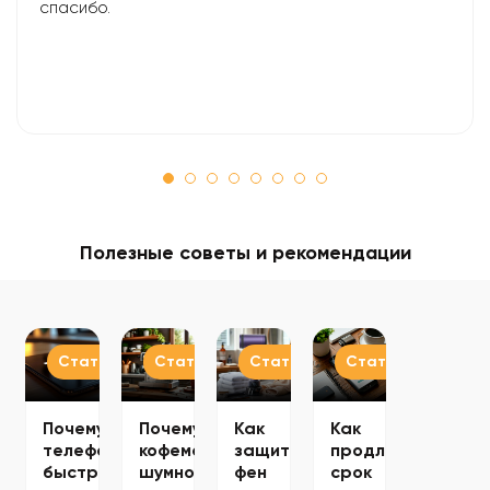
спасибо.
Полезные советы и рекомендации
Статьи
Статьи
Статьи
Статьи
Почему
Почему
Как
Как
телефон
кофемашина
защитить
продлить
быстро
шумно
фен
срок