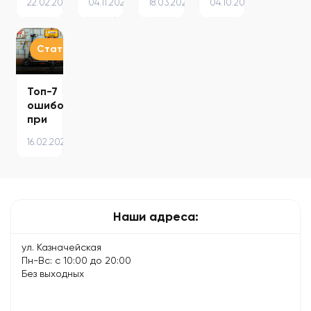
22.02.2025
04.11.2025
18.03.2024
04.10.2024
причины
на
начал
–
и
MacBook
тормозить
причины
способы
—
– 8
и
решения…
пошаговая
советов…
способы…
Статьи
инструкция…
Топ-7
ошибок
при
зарядке
16.02.2024
электросамоката
–
советы
по…
Наши адреса:
ул. Казначейская
Пн-Вс: с 10:00 до 20:00
Без выходных