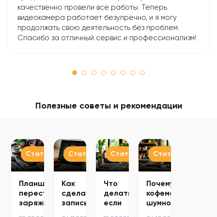
качественно провели все работы. Теперь
видеокамера работает безупречно, и я могу
продолжать свою деятельность без проблем.
Спасибо за отличный сервис и профессионализм!
Полезные советы и рекомендации
Статьи
Статьи
Статьи
Статьи
Планшет
Как
Что
Почему
перестал
сделать
делать,
кофемашина
заряжаться
запись
если
шумно
–
экрана
ноутбук
работает