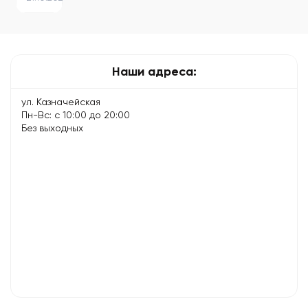
причины
и
решения:
что
можно…
Наши адреса:
ул. Казначейская
Пн-Вс: с 10:00 до 20:00
Без выходных