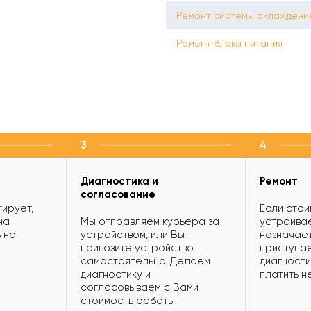
Ремонт системы охлаждени
Ремонт блока питания
3
4
Диагностика и
Ремонт
согласование
ирует,
Если стои
на
Мы отправляем курьера за
устраивае
 на
устройством, или Вы
назначает
привозите устройство
приступае
самостоятельно. Делаем
диагности
диагностику и
платить н
согласовываем с Вами
стоимость работы.