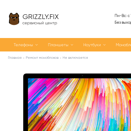
GRIZZLY.FIX
Пн-Вс: с
Без выхо
сервисный центр
Телефоны
Планшеты
Ноутбуки
Монобл
Главная
Ремонт моноблоков
Не включается