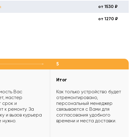
от 1530 ₽
я
от 1270 ₽
5
Итог
мость Вас
Как только устройство будет
т, мастер
отремонтировано,
 срок и
персональный менеджер
т к ремонту. За
связывается с Вами для
ку и вызов курьера
согласования удобного
е нужно.
времени и места доставки.