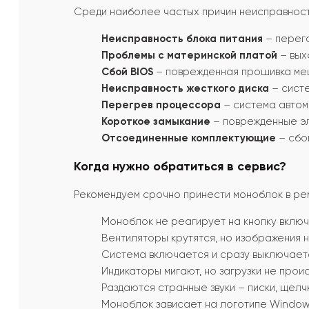
Среди наиболее частых причин неисправност
Неисправность блока питания
– перег
Проблемы с материнской платой
– вых
Сбой BIOS
– поврежденная прошивка меш
Неисправность жесткого диска
– систе
Перегрев процессора
– система автом
Короткое замыкание
– поврежденные эл
Отсоединенные комплектующие
– сбо
Когда нужно обратиться в сервис?
Рекомендуем срочно принести моноблок в рем
Моноблок не реагирует на кнопку включ
Вентиляторы крутятся, но изображения н
Система включается и сразу выключает
Индикаторы мигают, но загрузки не проис
Раздаются странные звуки – писки, щелчк
Моноблок зависает на логотипе Windows