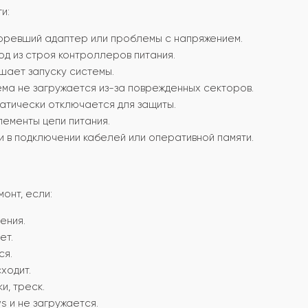
и:
оревший адаптер или проблемы с напряжением.
од из строя контроллеров питания.
ает запуску системы.
ма не загружается из-за поврежденных секторов.
атически отключается для защиты.
ементы цепи питания.
и в подключении кабелей или оперативной памяти.
онт, если:
ения.
ет.
ся.
ходит.
и, треск.
 и не загружается.