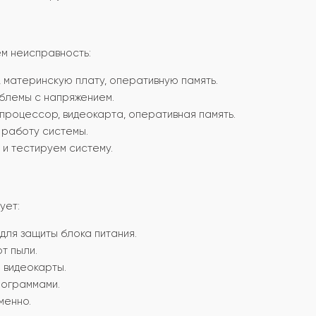
м неисправность:
 материнскую плату, оперативную память.
блемы с напряжением.
 процессор, видеокарта, оперативная память.
работу системы.
и тестируем систему.
ует:
для защиты блока питания.
т пыли.
 видеокарты.
рограммами.
менно.