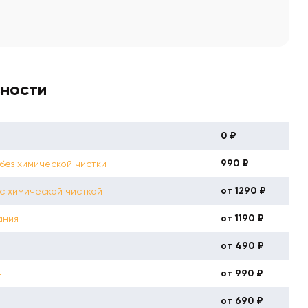
вности
0 ₽
990 ₽
ез химической чистки
от 1290 ₽
с химической чисткой
от 1190 ₽
ания
от 490 ₽
от 990 ₽
н
от 690 ₽