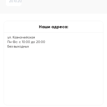
20.10.2025
Wi-
Fi и
как
подключить
интернет…
Наши адреса:
ул. Казначейская
Пн-Вс: с 10:00 до 20:00
Без выходных