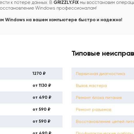
ести к потере данных. В
GRIZZLY.FIX
мы восстановим операци
 восстановление Windows профессионалам!
им Windows на вашем компьютере быстро и надежно!
Типовые неиспра
1270 ₽
Первичная диагностика
от 1130 ₽
Вызов мастера
от 490 ₽
Ремонт блока питания
от 590 ₽
Ремонт разъемов
от 590 ₽
Восстановление цепей пит
от 490 ₽
Профилактические работы 