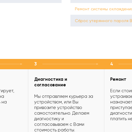
Ремонт системы охлаждени
Сброс утерянного пароля 
3
4
Диагностика и
Ремонт
согласование
ирует,
Если стои
на
Мы отправляем курьера за
устраивае
 на
устройством, или Вы
назначает
привозите устройство
приступае
самостоятельно. Делаем
диагности
диагностику и
платить н
согласовываем с Вами
стоимость работы.