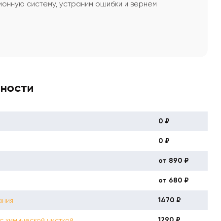
онную систему, устраним ошибки и вернем
вности
0 ₽
0 ₽
от 890 ₽
от 680 ₽
1470 ₽
ания
1290 ₽
с химической чисткой