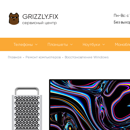
GRIZZLY.FIX
Пн-Вс: с
Без выхо
сервисный центр
Телефоны
Планшеты
Ноутбуки
Монобл
Главная
Ремонт компьютеров
Восстановление Windows