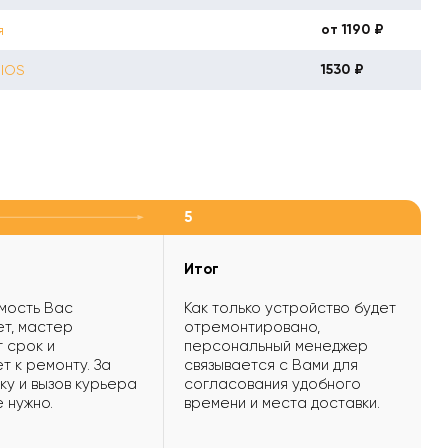
от 1190 ₽
я
1530 ₽
BIOS
5
Итог
мость Вас
Как только устройство будет
т, мастер
отремонтировано,
 срок и
персональный менеджер
т к ремонту. За
связывается с Вами для
ку и вызов курьера
согласования удобного
е нужно.
времени и места доставки.