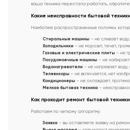
ваша техника перестала работать, обратите
Какие неисправности бытовой техники
Наиболее распространенные поломки, которы
Стиральные машины
– не сливает воду,
Холодильники
– не морозит, течет, гром
Газовые и электрические плиты
– не г
Посудомоечные машины
– не набирает 
Водонагреватели
– не нагревает воду, 
Телевизоры
– не включается, нет изобра
Кондиционеры
– не охлаждает, протекае
Мелкая бытовая техника
– неисправност
Как проходит ремонт бытовой техники
Работаем по четкому алгоритму:
Заявка
– вы оставляете заявку на ремон
Выезд мастера
– специалист приезжает