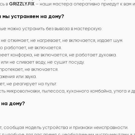
сь в
GRIZZLY.FIX
– наши мастера оперативно приедут к вам и
 мы устраняем на дому?
е можно устранить без вывоза в мастерскую:
 не отжимает, не нагревает, не включается, издает шум.
ко работает, не включается.
реет конфорка, не включается, не работает духовка.
или не сливает воду, не сушит посуду.
протекает, не включается.
жения или звука.
т, не реагирует на пульт.
ь микроволновки, пылесоса, кухонного комбайна, утюга и др
 на дому?
т, сообщая модель устройства и признаки неисправности.
 в удобное для вас время с необходимыми инструментами и 