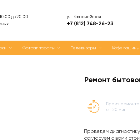
ул. Казначейская
 10:00 до 20:00
+7 (812) 748-26-23
дных
оки
Фотоаппараты
Телевизоры
Кофемашины
Ремонт бытовой
Время ремонта
от 20 мин
Проведем диагностику
согласуем с вами стои