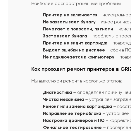
Наиболее распространенные проблемы:
Принтер не включается
– неисправност
Не захватывает бумагу
– износ роликов
Печатает с полосами, пятнами
– неисп
Застревает бумага
– проблемы с траект
Принтер не видит картридж
– поврежде
Выдает ошибки на дисплее
– сбои в ПО
Не подключается к компьютеру
– повр
Как проходит ремонт принтеров в GRIZ
Мы выполняем ремонт в несколько этапов:
Диагностика
– определяем причину неи
Чистка механизма
– устраняем загрязне
Ремонт или замена картриджа
– восста
Исправление термоблока
– устраняем 
Настройка драйверов и ПО
– корректи
Финальное тестирование
– проверяем 