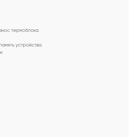
знос термоблока.
память устройства.
и.