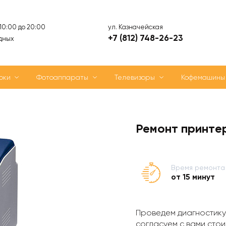
ул. Казначейская
 10:00 до 20:00
+7 (812) 748-26-23
дных
оки
Фотоаппараты
Телевизоры
Кофемашины
Ремонт принте
Время ремонта
от 15 минут
Проведем диагностику
согласуем с вами стои