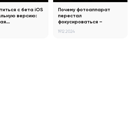
титься с бета iOS
Почему фотоаппарат
ильную версию:
перестал
ная…
фокусироваться –
причины…
19.12.2024