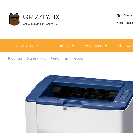
GRIZZLY.FIX
Пн-Вс: с
Без выхо
сервисный центр
Телефоны
Планшеты
Ноутбуки
Монобл
Главная
Оргтехника
Ремонт принтеров