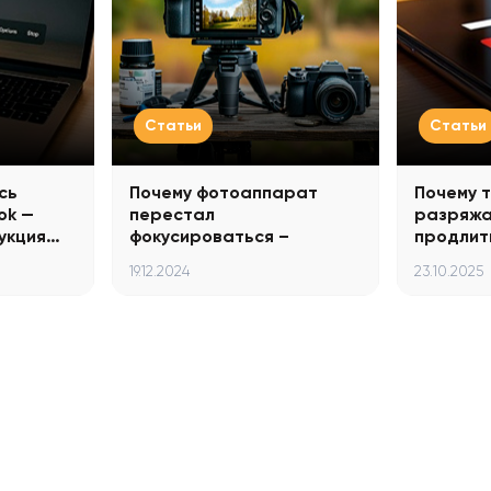
Статьи
Статьи
сь
Почему фотоаппарат
Почему 
ok —
перестал
разряжа
укция…
фокусироваться –
продлит
причины…
19.12.2024
23.10.2025