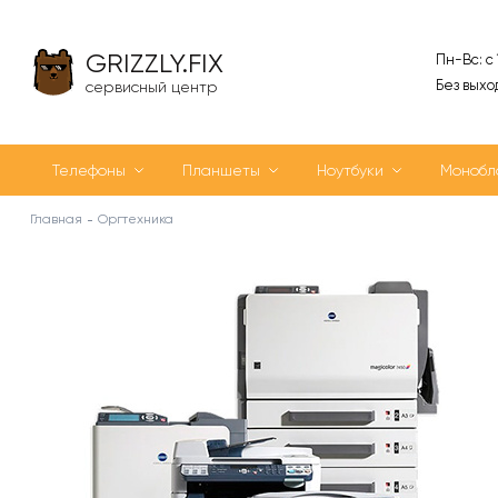
GRIZZLY.FIX
Пн-Вс: с
Без выхо
сервисный центр
Телефоны
Планшеты
Ноутбуки
Монобл
Главная
Оргтехника