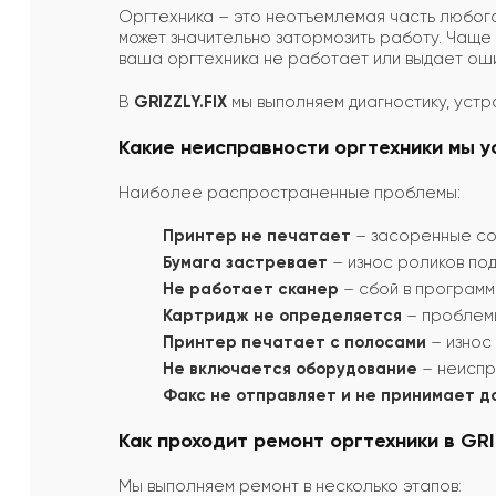
Оргтехника – это неотъемлемая часть любог
может значительно затормозить работу. Чаще 
ваша оргтехника не работает или выдает ош
В
GRIZZLY.FIX
мы выполняем диагностику, уст
Какие неисправности оргтехники мы 
Наиболее распространенные проблемы:
Принтер не печатает
– засоренные со
Бумага застревает
– износ роликов под
Не работает сканер
– сбой в программ
Картридж не определяется
– проблемы
Принтер печатает с полосами
– износ
Не включается оборудование
– неиспр
Факс не отправляет и не принимает 
Как проходит ремонт оргтехники в GRI
Мы выполняем ремонт в несколько этапов: