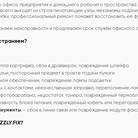
о офиса, предприятия и домашнего рабочего пространства. 
всего выходят из строя печатающие узлы, механизмы подачи 
ибки, профессиональный ремонт поможет восстановить её ф
раняем неисправности и продлеваем срок службы офисного 
устраняем?
пла картриджа, сбои в драйверах, повреждение шлейфа.
ачи, посторонний предмет в тракте подачи бумаги.
ном обеспечении, повреждение лампы подсветки.
 с контактами, некачественная заправка, переполнение пам
 фотобарабана, недостаток тонера, поврежденный термобл
авность блока питания, поврежденный кабель или перегоре
документы
– сбои в линии связи или повреждение модуля факс
ZZLY.FIX?