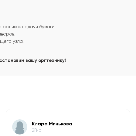
 роликов подачи бумаги.
йверов.
щего узла.
осстановим вашу оргтехнику!
Клара Минькова
2Гис