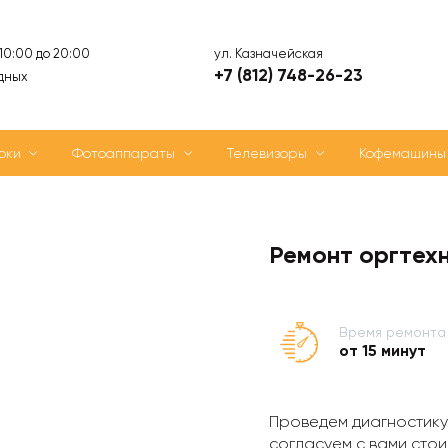
ул. Казначейская
 10:00 до 20:00
+7 (812) 748-26-23
дных
оки
Фотоаппараты
Телевизоры
Кофемашины
Ремонт оргтех
Время ремонта
от 15 минут
Проведем диагностику
согласуем с вами стои