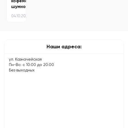
кофемашина
шумно
работает
04.10.2024
–
причины
и
способы…
Наши адреса:
ул. Казначейская
Пн-Вс: с 10:00 до 20:00
Без выходных