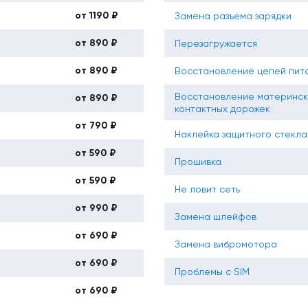
от 1190 ₽
Замена разъема зарядки
от 890 ₽
Перезагружается
от 890 ₽
Восстановление цепей пит
Восстановление материнск
от 890 ₽
контактных дорожек
от 790 ₽
Наклейка защитного стекла
от 590 ₽
Прошивка
от 590 ₽
Не ловит сеть
от 990 ₽
Замена шлейфов
от 690 ₽
Замена вибромотора
от 690 ₽
Проблемы с SIM
от 690 ₽