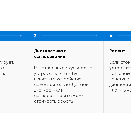
3
4
Диагностика и
Ремонт
согласование
ирует,
Если стои
на
Мы отправляем курьера за
устраивае
 на
устройством, или Вы
назначает
привозите устройство
приступае
самостоятельно. Делаем
диагности
диагностику и
платить н
согласовываем с Вами
стоимость работы.