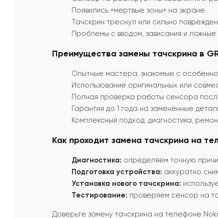
Появились «мертвые зоны» на экране.
Тачскрин треснул или сильно поврежден
Проблемы с вводом, зависания и ложные
Преимущества замены тачскрина в GRI
Опытные мастера, знакомые с особенно
Использование оригинальных или совмес
Полная проверка работы сенсора посл
Гарантия до 1 года на заменённые дета
Комплексный подход: диагностика, ремон
Как проходит замена тачскрина на тел
Диагностика:
определяем точную причи
Подготовка устройства:
аккуратно сним
Установка нового тачскрина:
используе
Тестирование:
проверяем сенсор на точ
Доверьте замену тачскрина на телефоне No