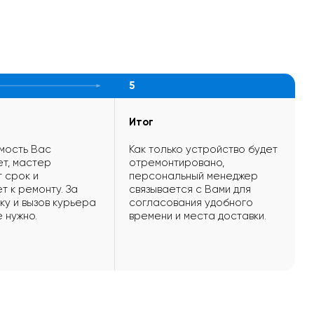
5
Итог
мость Вас
Как только устройство будет
т, мастер
отремонтировано,
 срок и
персональный менеджер
т к ремонту. За
связывается с Вами для
ку и вызов курьера
согласования удобного
е нужно.
времени и места доставки.