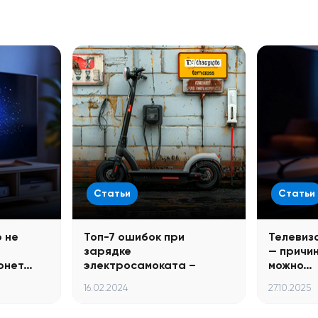
Статьи
Статьи
 не
Топ-7 ошибок при
Телевиз
зарядке
— причи
рнет…
электросамоката –
можно…
советы по…
16.02.2024
27.10.2025