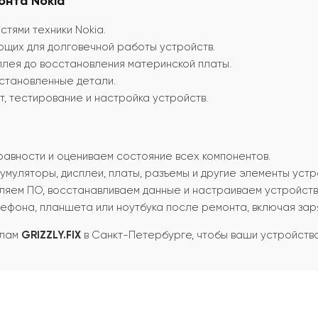
онта Nokia
тями техники Nokia.
ющих для долговечной работы устройств.
плея до восстановления материнской платы.
 установленные детали.
т, тестирование и настройка устройств.
равности и оцениваем состояние всех компонентов.
умуляторы, дисплеи, платы, разъемы и другие элементы устр
яем ПО, восстанавливаем данные и настраиваем устройств
фона, планшета или ноутбука после ремонта, включая заряд
алам
GRIZZLY.FIX
в Санкт-Петербурге, чтобы ваши устройства