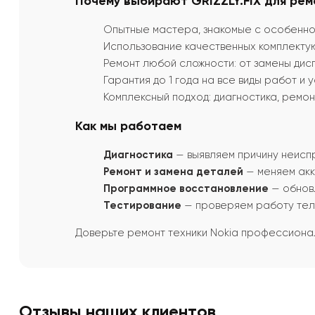
Почему выбирают GRIZZLY.FIX для рем
Опытные мастера, знакомые с особеннос
Использование качественных комплекту
Ремонт любой сложности: от замены дис
Гарантия до 1 года на все виды работ и
Комплексный подход: диагностика, ремон
Как мы работаем
Диагностика
— выявляем причину неисп
Ремонт и замена деталей
— меняем акк
Программное восстановление
— обновл
Тестирование
— проверяем работу теле
Доверьте ремонт техники Nokia профессион
Отзывы наших клиентов