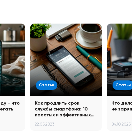
Статьи
Статьи
ду – что
Как продлить срок
Что дел
бегать
службы смартфона: 10
не заря
простых и эффективных…
22.05.2023
04.10.2025