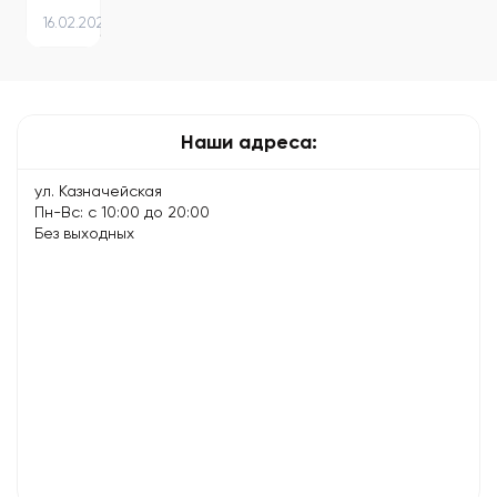
зарядке
16.02.2024
электросамоката
–
советы
по…
Наши адреса:
ул. Казначейская
Пн-Вс: с 10:00 до 20:00
Без выходных